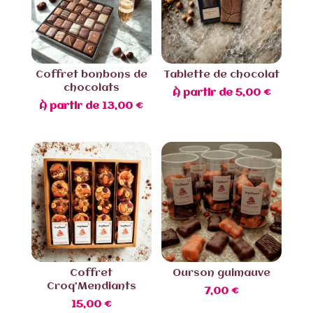
Coffret bonbons de
Tablette de chocolat
chocolats
À partir de
5,00
€
À partir de
13,00
€
Coffret
Ourson guimauve
Croq’Mendiants
7,00
€
15,00
€