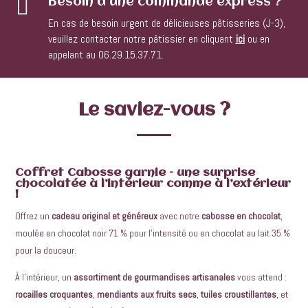

Besoin d'une commande express ?
En cas de besoin urgent de délicieuses pâtisseries (J-3),
veuillez contacter notre pâtissier en cliquant
ici
ou en
appelant au 06.29.15.37.71.
Le saviez-vous ?
Coffret Cabosse garnie – une surprise
chocolatée à l’intérieur comme à l’extérieur
!
Offrez un
cadeau original et généreux
avec notre
cabosse en chocolat
,
moulée en chocolat noir 71 % pour l’intensité ou en chocolat au lait 35 %
pour la douceur.
À l’intérieur, un
assortiment de gourmandises artisanales
vous attend :
rocailles croquantes
,
mendiants aux fruits secs
,
tuiles croustillantes
, et