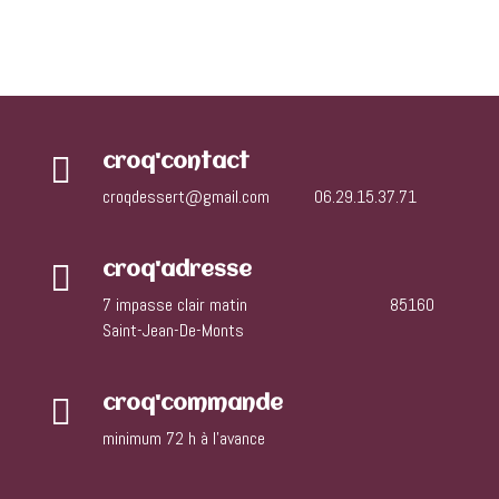

croq'contact
croqdessert@gmail.com
06.29.15.37.71

croq'adresse
7 impasse clair matin 85160
Saint-Jean-De-Monts

croq'commande
minimum 72 h à l’avance