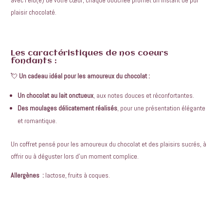
avec l’élu(e) de votre cœur, chaque bouchée promet un instant de pur
plaisir chocolaté.
Les caractéristiques de nos coeurs
fondants :
💘
Un cadeau idéal pour les amoureux du chocolat :
Un chocolat au lait onctueux
, aux notes douces et réconfortantes.
Des moulages délicatement réalisés
, pour une présentation élégante
et romantique.
Un coffret pensé pour les amoureux du chocolat et des plaisirs sucrés, à
offrir ou à déguster lors d’un moment complice.
Allergènes :
lactose, fruits à coques.