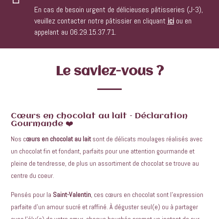
En cas de besoin urgent de délicieuses pâtisseries (J-3),
veuillez contacter notre pâtissier en cliquant
ici
ou en
appelant au 06.29.15.37.71.
Le saviez-vous ?
Cœurs en chocolat au lait – Déclaration
Gourmande ❤️
Nos c
œurs en chocolat au lait
sont de délicats moulages réalisés avec
un chocolat fin et fondant, parfaits pour une attention gourmande et
pleine de tendresse, de plus un assortiment de chocolat se trouve au
centre du coeur.
Pensés pour la
Saint-Valentin
, ces cœurs en chocolat sont l’expression
parfaite d’un amour sucré et raffiné. À déguster seul(e) ou à partager