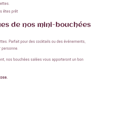
ettes.
s êtes prêt
ues de nos mini-bouchées
tes. Parfait pour des
cocktails
ou des événements,
r personne.
ent, nos bouchées salées vous apporteront un bon
tose.