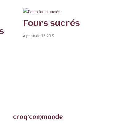
Fours sucrés
s
À partir de
13,20
€
croq'commande
minimum 72 h à l’avance