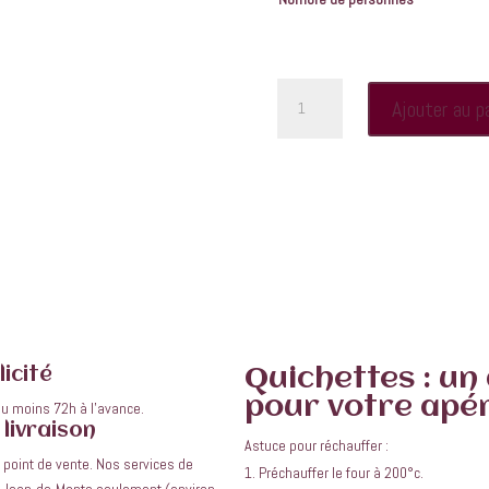
quantité
Ajouter au p
de
Quichettes
ER ?
icité
Quichettes : u
pour votre apéri
u moins 72h à l’avance.
livraison
Astuce pour réchauffer :
en point de vente. Nos services de
Préchauffer le four à 200°c.
nt-Jean-de-Monts seulement (environ