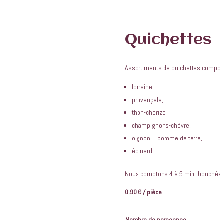
Quichettes
Assortiments de quichettes compo
lorraine,
provençale,
thon-chorizo,
champignons-chèvre,
oignon – pomme de terre,
épinard.
Nous comptons 4 à 5 mini-bouchée
0.90 € / pièce
Nombre de personnes