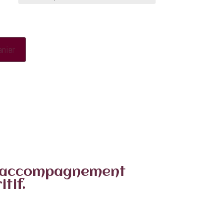
anier
Le saviez-vous ?
n accompagnement
tif.