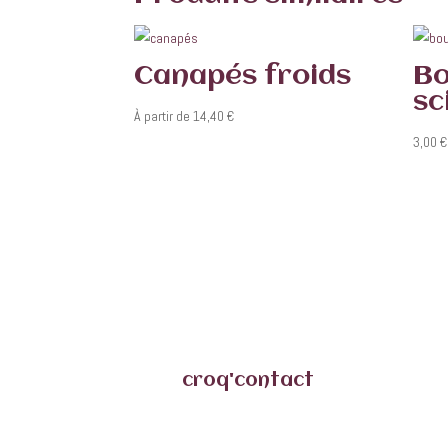
Canapés froids
Bo
sc
À partir de
14,40
€
3,00
€
croq'contact
croqdessert@gmail.com
06.29.15.37.71