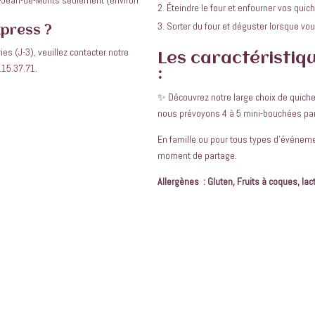
Éteindre le four et enfourner vos quich
Sorter du four et déguster lorsque vou
press ?
es (J-3), veuillez contacter notre
Les caractéristiq
.15.37.71.
:
✨ Découvrez notre large choix de quichet
nous prévoyons 4 à 5 mini-bouchées pa
En famille ou pour tous types d'événem
moment de partage.
Allergènes : Gluten, Fruits à coques, lac