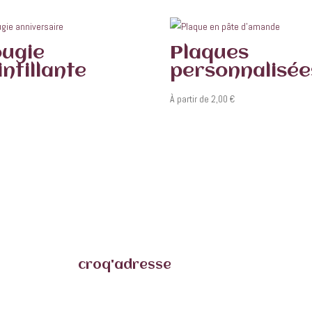
ugie
Plaques
intillante
personnalisée
À partir de
2,00
€
croq'adresse
7 impasse clair matin 85160
Saint-Jean-De-Monts