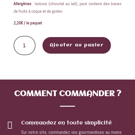
Allergènes
: lactose (chocolat au lait), peut contenir des traces
de fruits à coque et de gluten.
2,20€ / le paquet
quantité de Mini sapins de noël en chocolat
Ajouter au panier
COMMENT
COMMANDER ?

Commandez en toute simplicité
Sur notre site, commandez vos gourmandises au moins