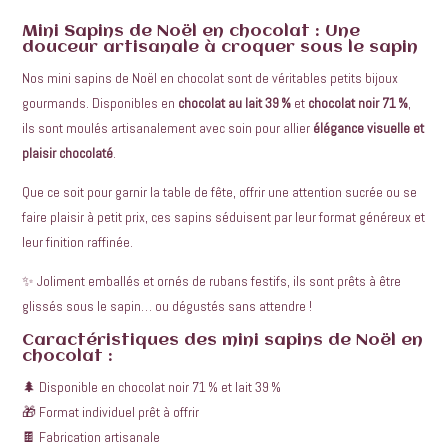
Mini Sapins de Noël en chocolat : Une
douceur artisanale à croquer sous le sapin
Nos mini sapins de Noël en chocolat sont de véritables petits bijoux
gourmands. Disponibles en
chocolat au lait 39 %
et
chocolat noir 71 %
,
ils sont moulés artisanalement avec soin pour allier
élégance visuelle et
plaisir chocolaté
.
Que ce soit pour garnir la table de fête, offrir une attention sucrée ou se
faire plaisir à petit prix, ces sapins séduisent par leur format généreux et
leur finition raffinée.
✨ Joliment emballés et ornés de rubans festifs, ils sont prêts à être
glissés sous le sapin… ou dégustés sans attendre !
Caractéristiques des mini sapins de Noël en
chocolat :
🌲 Disponible en chocolat noir 71 % et lait 39 %
🎁 Format individuel prêt à offrir
🍫 Fabrication artisanale