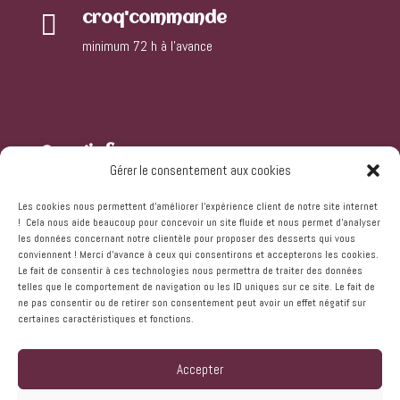

croq'commande
minimum 72 h à l’avance
Croq’infos
Gérer le consentement aux cookies
Qui sommes-nous
Les cookies nous permettent d'améliorer l'expérience client de notre site internet
Où sommes-nous
! Cela nous aide beaucoup pour concevoir un site fluide et nous permet d'analyser
Demande de devis
les données concernant notre clientèle pour proposer des desserts qui vous
Foires aux questions
conviennent ! Merci d'avance à ceux qui consentirons et accepterons les cookies.
Le fait de consentir à ces technologies nous permettra de traiter des données
telles que le comportement de navigation ou les ID uniques sur ce site. Le fait de
Croq’mentions
ne pas consentir ou de retirer son consentement peut avoir un effet négatif sur
certaines caractéristiques et fonctions.
Mentions légales
Protection des données
Accepter
Utilisation des cookies