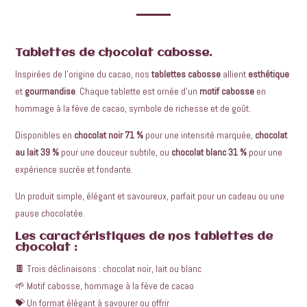
Tablettes de chocolat cabosse.
Inspirées de l’origine du cacao, nos
tablettes cabosse
allient
esthétique
et
gourmandise
. Chaque tablette est ornée d’un
motif cabosse
en
hommage à la fève de cacao, symbole de richesse et de goût.
Disponibles en
chocolat noir 71 %
pour une intensité marquée,
chocolat
au lait 39 %
pour une douceur subtile, ou
chocolat blanc 31 %
pour une
expérience sucrée et fondante.
Un produit simple, élégant et savoureux, parfait pour un cadeau ou une
pause chocolatée.
Les caractéristiques de nos tablettes de
chocolat :
🍫 Trois déclinaisons : chocolat noir, lait ou blanc
🌱 Motif cabosse, hommage à la fève de cacao
💝 Un format élégant à savourer ou offrir