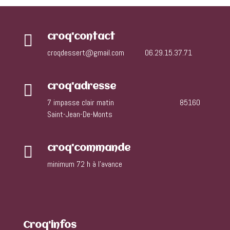

croq'contact
croqdessert@gmail.com
06.29.15.37.71

croq'adresse
7 impasse clair matin 85160
Saint-Jean-De-Monts

croq'commande
minimum 72 h à l’avance
Croq’infos